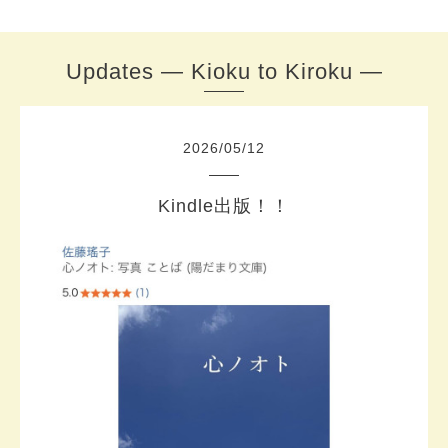
Updates — Kioku to Kiroku —
2026
/
05
/
12
Kindle出版！！