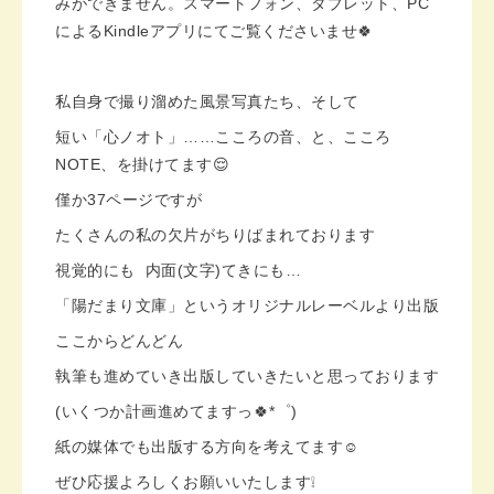
みができません。スマートフォン、タブレット、PC
によるKindleアプリにてご覧くださいませ🍀
私自身で撮り溜めた風景写真たち、そして
短い「心ノオト」……こころの音、と、こころ
NOTE、を掛けてます😌
僅か37ページですが
たくさんの私の欠片がちりばまれております
視覚的にも 内面(文字)てきにも…
「陽だまり文庫」というオリジナルレーベルより出版
ここからどんどん
執筆も進めていき出版していきたいと思っております
(いくつか計画進めてますっ🍀*゜)
紙の媒体でも出版する方向を考えてます☺️
ぜひ応援よろしくお願いいたします❕