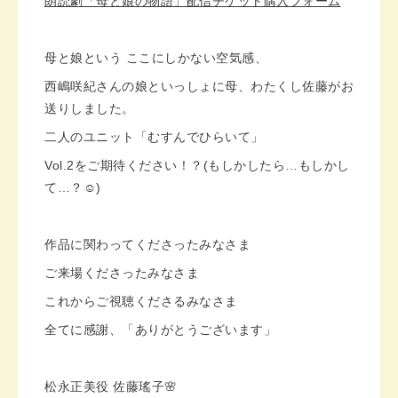
朗読劇「母と娘の物語」配信チケット購入フォーム
母と娘という ここにしかない空気感、
西嶋咲紀さんの娘といっしょに母、わたくし佐藤がお
送りしました。
二人のユニット「むすんでひらいて」
Vol.2をご期待ください！？(もしかしたら…もしかし
て…？☺️)
作品に関わってくださったみなさま
ご来場くださったみなさま
これからご視聴くださるみなさま
全てに感謝、「ありがとうございます」
松永正美役 佐藤瑤子🌸