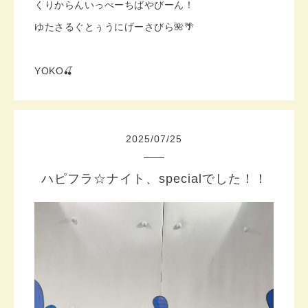
くりからんいっぺーちばやびーん！
ゆたさるぐとぅうにげーさびら🌺🌴
YOKO🍒
2025
/
07
/
25
ハピフラ☆ナイト、specialでした！！