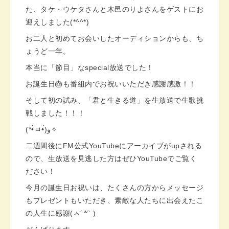
た、タケ・ウケタさんと木邑のりよさんをゲストにお
迎えしました(*^^*)
お二人と初めてお会いしたオーディションからも、ち
ょうど一年。
本当に「節目」なspecial放送でした！
お誕生日🎂も番組内でお祝いいただき感謝感激！！
そして初の試み、「君と生きる道」を生放送で生歌挑
戦しました！！！
(*•̀ㅂ•́)و✧
二週間後にFM公式YouTubeにアーカイブがupされる
ので、生放送を見逃した方はぜひYouTubeでご覧く
ださい！
今月の誕生日お祝いは、たくさんの方からメッセージ
もプレゼントもいただき、素敵な人たちに出会えたこ
の人生に感謝(ㅅ´꒳` )