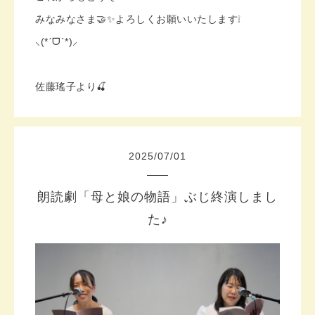
みなみなさま🤝✨よろしくお願いいたします❕
⸜(*ˊᗜˋ*)⸝
佐藤瑤子より🍒
2025
/
07
/
01
朗読劇「母と娘の物語」ぶじ終演しまし
た♪