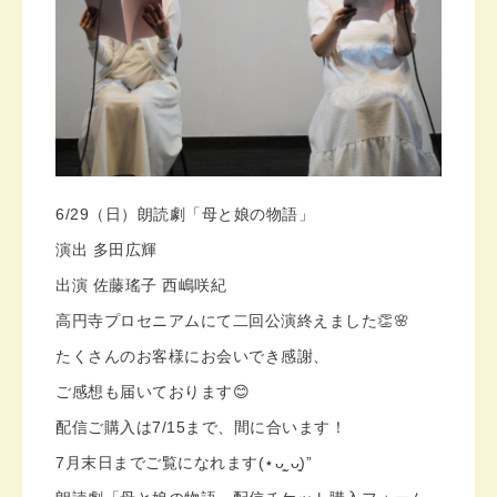
6/29（日）朗読劇「母と娘の物語」
演出 多田広輝
出演 佐藤瑤子 西嶋咲紀
高円寺プロセニアムにて二回公演終えました👏🌸
たくさんのお客様にお会いでき感謝、
ご感想も届いております😊
配信ご購入は7/15まで、間に合います！
7月末日までご覧になれます(⋆ᴗ͈ˬᴗ͈)”