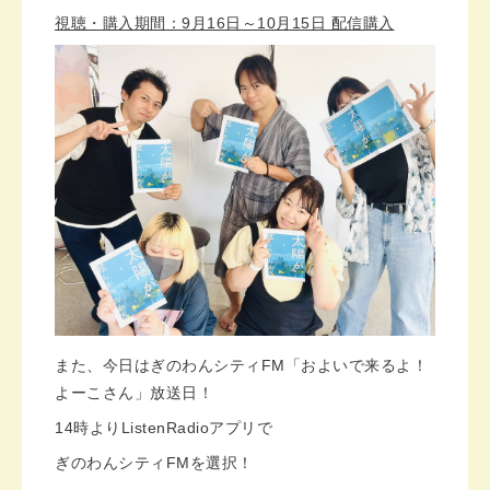
視聴・購入期間：9月16日～10月15日 配信購入
また、今日はぎのわんシティFM「およいで来るよ！
よーこさん」放送日！
14時よりListenRadioアプリで
ぎのわんシティFMを選択！