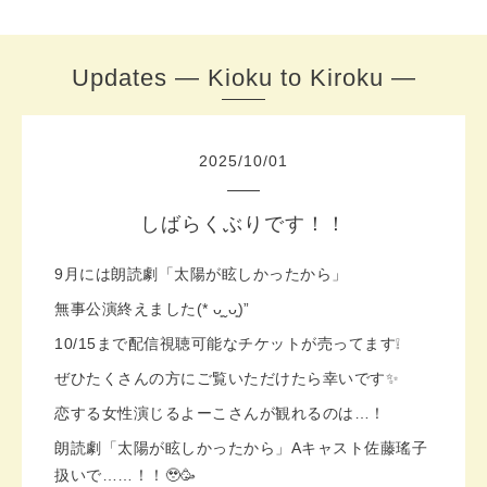
Updates — Kioku to Kiroku —
2025
/
10
/
01
しばらくぶりです！！
9月には朗読劇「太陽が眩しかったから」
無事公演終えました(* ᴗ͈ˬᴗ͈)”
10/15まで配信視聴可能なチケットが売ってます❕
ぜひたくさんの方にご覧いただけたら幸いです✨
恋する女性演じるよーこさんが観れるのは…！
朗読劇「太陽が眩しかったから」Aキャスト佐藤瑤子
扱いで……！！🥹🥳