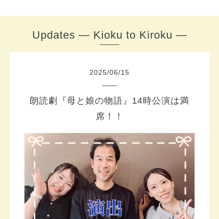
Updates — Kioku to Kiroku —
2025
/
06
/
15
朗読劇『母と娘の物語』14時公演は満
席！！